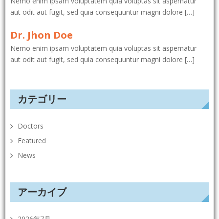
Nemo enim ipsam voluptatem quia voluptas sit aspernatur
aut odit aut fugit, sed quia consequuntur magni dolore […]
Dr. Jhon Doe
Nemo enim ipsam voluptatem quia voluptas sit aspernatur
aut odit aut fugit, sed quia consequuntur magni dolore […]
カテゴリー
Doctors
Featured
News
アーカイブ
2026年7月