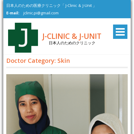
Skip
日本人のための医療クリニック「 J-Clinic ＆ J-Unit 」
to
E-mail:
jclinic.pi@gmail.com
content
J-CLINIC & J-UNIT
日本人のためのクリニック
Doctor Category:
Skin