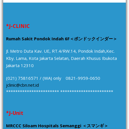
*J-CLINIC
Rumah Sakit Pondok Indah 6F＜ポンドックインダー＞
Jl. Metro Duta Kav. UE, RT.4/RW.14, Pondok Indah,Kec.
Kby. Lama, Kota Jakarta Selatan, Daerah Khusus Ibukota
Jakarta 12310
(021) 75816571 / (WA) only 0821-9959-0650
jclinic@cbn.net.id
*********************** ***********************
*J-Unit
MRCCC Siloam Hospitals Semanggi ＜スマンギ＞