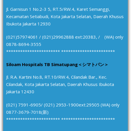
Jl. Garnisun 1 No.2-3 5, RT.5/RW.4, Karet Semanggi,
Kecamatan Setiabudi, Kota Jakarta Selatan, Daerah Khusus
Ibukota Jakarta 12930
(021)57974061 / (021)29962888 ext:20383, / (WA) only
0878-8694-3555
*********************** ***********************
Siloam Hospitals TB Simatupang＜シマトパン＞
Jl. R.A. Kartini No.8, RT.10/RW.4, Cilandak Bar., Kec.
Cilandak, Kota Jakarta Selatan, Daerah Khusus Ibukota
Jakarta 12430
(021) 7591-6905/ (021) 2953-1900ext:29505 (WA) only
0877-3679-7018(新)
*********************** ***********************