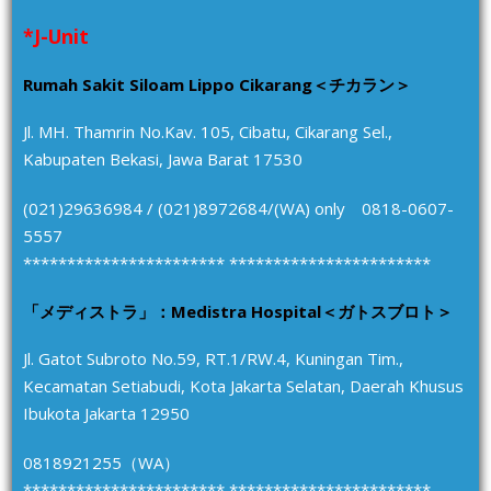
*J-Unit
Rumah Sakit Siloam Lippo Cikarang＜チカラン＞
Jl. MH. Thamrin No.Kav. 105, Cibatu, Cikarang Sel.,
Kabupaten Bekasi, Jawa Barat 17530
(021)29636984 / (021)8972684/(WA) only 0818-0607-
5557
*********************** ***********************
「メディストラ」：Medistra Hospital＜ガトスブロト＞
Jl. Gatot Subroto No.59, RT.1/RW.4, Kuningan Tim.,
Kecamatan Setiabudi, Kota Jakarta Selatan, Daerah Khusus
Ibukota Jakarta 12950
0818921255（WA）
*********************** ***********************