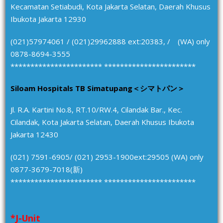
Kecamatan Setiabudi, Kota Jakarta Selatan, Daerah Khusus
Ibukota Jakarta 12930
(021)57974061 / (021)29962888 ext:20383, / (WA) only
0878-8694-3555
*********************** ***********************
Siloam Hospitals TB Simatupang＜シマトパン＞
Jl. R.A. Kartini No.8, RT.10/RW.4, Cilandak Bar., Kec.
Cilandak, Kota Jakarta Selatan, Daerah Khusus Ibukota
Jakarta 12430
(021) 7591-6905/ (021) 2953-1900ext:29505 (WA) only
0877-3679-7018(新)
*********************** ***********************
*J-Unit