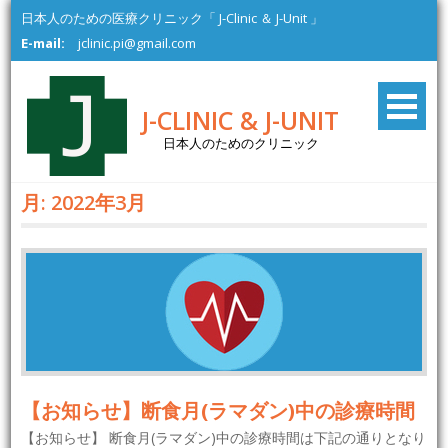
Skip
日本人のための医療クリニック「 J-Clinic ＆ J-Unit 」
to
E-mail:
jclinic.pi@gmail.com
content
J-CLINIC & J-UNIT
日本人のためのクリニック
月:
2022年3月
【お知らせ】断食月(ラマダン)中の診療時間
【お知らせ】 断食月(ラマダン)中の診療時間は下記の通りとなり