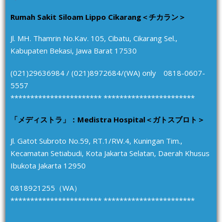
Rumah Sakit Siloam Lippo Cikarang＜チカラン＞
Jl. MH. Thamrin No.Kav. 105, Cibatu, Cikarang Sel.,
Kabupaten Bekasi, Jawa Barat 17530
(021)29636984 / (021)8972684/(WA) only 0818-0607-
5557
*********************** ***********************
「メディストラ」：Medistra Hospital＜ガトスブロト＞
Jl. Gatot Subroto No.59, RT.1/RW.4, Kuningan Tim.,
Kecamatan Setiabudi, Kota Jakarta Selatan, Daerah Khusus
Ibukota Jakarta 12950
0818921255（WA）
*********************** ***********************