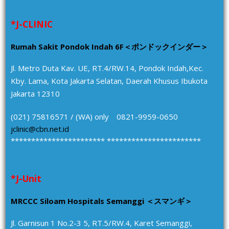
*J-CLINIC
Rumah Sakit Pondok Indah 6F＜ポンドックインダー＞
Jl. Metro Duta Kav. UE, RT.4/RW.14, Pondok Indah,Kec.
Kby. Lama, Kota Jakarta Selatan, Daerah Khusus Ibukota
Jakarta 12310
(021) 75816571 / (WA) only 0821-9959-0650
jclinic@cbn.net.id
*********************** ***********************
*J-Unit
MRCCC Siloam Hospitals Semanggi ＜スマンギ＞
Jl. Garnisun 1 No.2-3 5, RT.5/RW.4, Karet Semanggi,