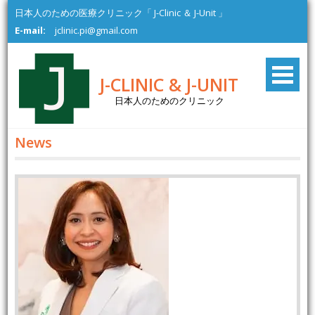
Skip
日本人のための医療クリニック「 J-Clinic ＆ J-Unit 」
to
E-mail:
jclinic.pi@gmail.com
content
J-CLINIC & J-UNIT
日本人のためのクリニック
News