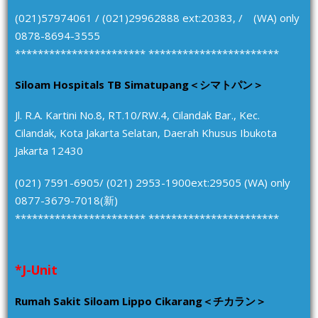
(021)57974061 / (021)29962888 ext:20383, / (WA) only
0878-8694-3555
*********************** ***********************
Siloam Hospitals TB Simatupang＜シマトパン＞
Jl. R.A. Kartini No.8, RT.10/RW.4, Cilandak Bar., Kec.
Cilandak, Kota Jakarta Selatan, Daerah Khusus Ibukota
Jakarta 12430
(021) 7591-6905/ (021) 2953-1900ext:29505 (WA) only
0877-3679-7018(新)
*********************** ***********************
*J-Unit
Rumah Sakit Siloam Lippo Cikarang＜チカラン＞