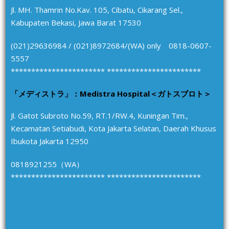
Jl. MH. Thamrin No.Kav. 105, Cibatu, Cikarang Sel.,
Kabupaten Bekasi, Jawa Barat 17530
(021)29636984 / (021)8972684/(WA) only 0818-0607-
5557
*********************** ***********************
「メディストラ」：Medistra Hospital＜ガトスブロト＞
Jl. Gatot Subroto No.59, RT.1/RW.4, Kuningan Tim.,
Kecamatan Setiabudi, Kota Jakarta Selatan, Daerah Khusus
Ibukota Jakarta 12950
0818921255（WA）
*********************** ***********************