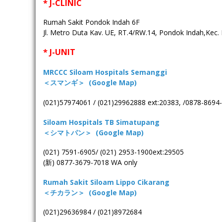
* J-CLINIC
Rumah Sakit Pondok Indah 6F
Jl. Metro Duta Kav. UE, RT.4/RW.14, Pondok Indah,Kec.
* J-UNIT
MRCCC Siloam Hospitals Semanggi
＜スマンギ＞
(Google Map)
(021)57974061 / (021)29962888 ext:20383, /0878-8694
Siloam Hospitals TB Simatupang
＜シマトパン＞
(Google Map)
(021) 7591-6905/ (021) 2953-1900ext:29505
(新) 0877-3679-7018 WA only
Rumah Sakit Siloam Lippo Cikarang
＜チカラン＞
(Google Map)
(021)29636984 / (021)8972684