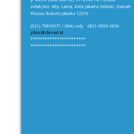
Indah,Kec. Kby. Lama, Kota Jakarta Selatan, Daerah
Khusus Ibukota Jakarta 12310
(021) 75816571 / (WA) only 0821-9959-0650
jclinic@cbn.net.id
***********************
***********************