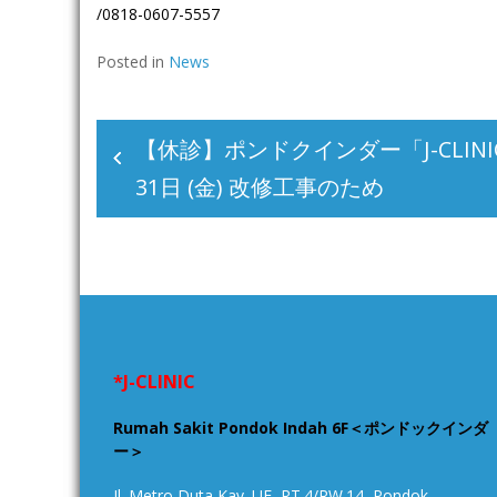
/0818-0607-5557
Posted in
News
投
稿
【休診】ポンドクインダー「J-CLINIC
ナ
31日 (金) 改修工事のため
ビ
ゲ
ー
シ
ョ
*J-CLINIC
ン
Rumah Sakit Pondok Indah 6F＜ポンドックインダ
ー＞
Jl. Metro Duta Kav. UE, RT.4/RW.14, Pondok