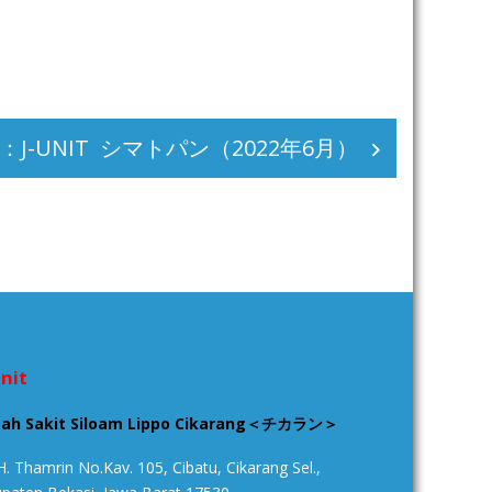
：J-UNIT シマトパン（2022年6月）
Unit
ah Sakit Siloam Lippo Cikarang＜チカラン＞
MH. Thamrin No.Kav. 105, Cibatu, Cikarang Sel.,