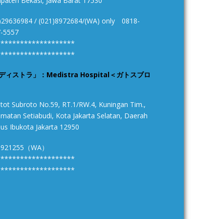
paten Bekasi, Jawa Barat 17530
)29636984 / (021)8972684/(WA) only 0818-
-5557
********************
********************
ディストラ」：Medistra Hospital＜ガトスブロ
Gatot Subroto No.59, RT.1/RW.4, Kuningan Tim.,
matan Setiabudi, Kota Jakarta Selatan, Daerah
us Ibukota Jakarta 12950
8921255（WA）
********************
********************