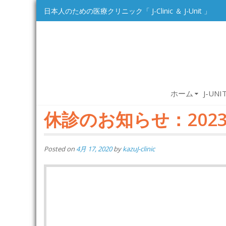
Skip
日本人のための医療クリニック「 J-Clinic ＆ J-Unit 」
to
content
ホーム
J-UN
休診のお知らせ：2023年
Posted on
4月 17, 2020
by
kazuJ-clinic