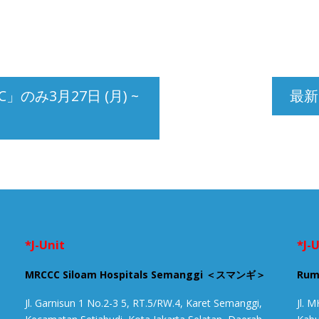
」のみ3月27日 (月) ~
最新
*J-Unit
*J-
MRCCC Siloam Hospitals Semanggi ＜スマンギ＞
Rum
Jl. Garnisun 1 No.2-3 5, RT.5/RW.4, Karet Semanggi,
Jl. 