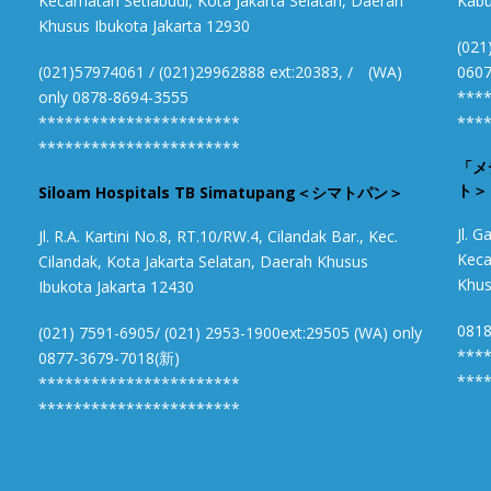
Kecamatan Setiabudi, Kota Jakarta Selatan, Daerah
Kabu
Khusus Ibukota Jakarta 12930
(021
(021)57974061 / (021)29962888 ext:20383, / (WA)
0607
only 0878-8694-3555
***
***********************
***
***********************
「メ
ト＞
Siloam Hospitals TB Simatupang＜シマトパン＞
Jl. 
Jl. R.A. Kartini No.8, RT.10/RW.4, Cilandak Bar., Kec.
Keca
Cilandak, Kota Jakarta Selatan, Daerah Khusus
Khus
Ibukota Jakarta 12430
081
(021) 7591-6905/ (021) 2953-1900ext:29505 (WA) only
***
0877-3679-7018(新)
***
***********************
***********************